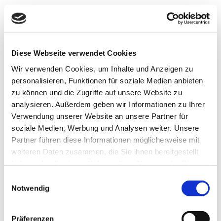
0
Diese Webseite verwendet Cookies
Wir verwenden Cookies, um Inhalte und Anzeigen zu
personalisieren, Funktionen für soziale Medien anbieten
zu können und die Zugriffe auf unsere Website zu
analysieren. Außerdem geben wir Informationen zu Ihrer
Verwendung unserer Website an unsere Partner für
Schreiben Sie uns hier
soziale Medien, Werbung und Analysen weiter. Unsere
eine Nachricht
Partner führen diese Informationen möglicherweise mit
weiteren Daten zusammen, die Sie ihnen bereitgestellt
haben oder die sie im Rahmen Ihrer Nutzung der Dienste
Sie haben Fragen, Wünsche,
gesammelt haben.
Einwilligungsauswahl
Anregungen oder Feedback zu
Notwendig
unserer Website? Wir kümmern uns
drum.
Präferenzen