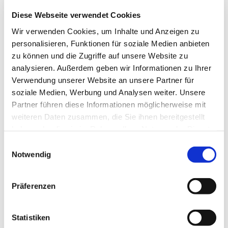
Diese Webseite verwendet Cookies
Wir verwenden Cookies, um Inhalte und Anzeigen zu
personalisieren, Funktionen für soziale Medien anbieten
Schreiben Sie uns hier
zu können und die Zugriffe auf unsere Website zu
eine Nachricht
analysieren. Außerdem geben wir Informationen zu Ihrer
Verwendung unserer Website an unsere Partner für
soziale Medien, Werbung und Analysen weiter. Unsere
Sie haben Fragen, Wünsche,
Partner führen diese Informationen möglicherweise mit
Anregungen oder Feedback zu
weiteren Daten zusammen, die Sie ihnen bereitgestellt
unserer Website? Wir kümmern uns
haben oder die sie im Rahmen Ihrer Nutzung der Dienste
drum.
gesammelt haben.
Einwilligungsauswahl
Notwendig
Präferenzen
Ihre E-Mail Adresse*
Statistiken